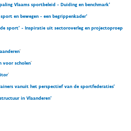
paling Vlaams sportbeleid - Duiding en benchmark'
r sport en bewegen - een begrippenkader'
 de sport’ - Inspiratie uit sectoroverleg en projectoproep
laanderen
'
 voor scholen
'
itor
'
iners vanuit het perspectief van de sportfederaties'
tructuur in Vlaanderen'