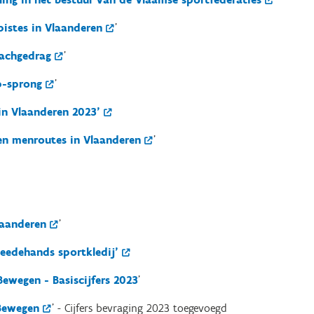
pistes in Vlaanderen
'
oachgedrag
'
p-sprong
'
in Vlaanderen 2023'
 en menroutes in Vlaanderen
'
laanderen
'
weedehands sportkledij'
ewegen - Basiscijfers 2023
'
Bewegen
' - Cijfers bevraging 2023 toegevoegd