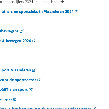
e ledencijfers 2024 in alle dashboards
rainers en sportclubs in Vlaanderen 2024
'
'
sbevraging
'
t & bewegen 2024
'
 Sport Vlaanderen
'
 voor de sportsector
'
GBTI+ en sport
'
kompas
'
ng in het bestuur van de Vlaamse sportfederaties
'