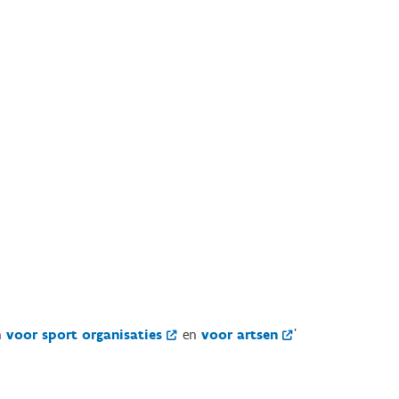
n
voor sport organisaties
en
voor artsen
'