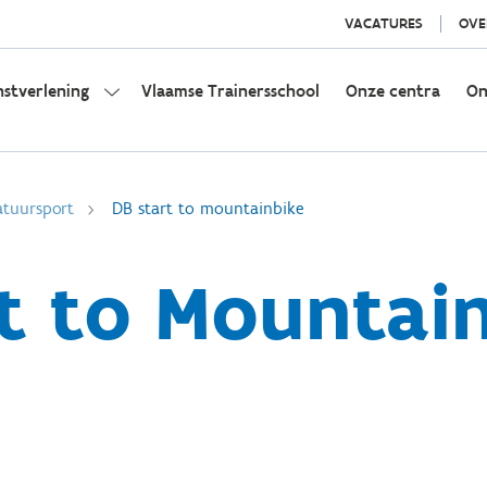
VACATURES
OVE
nstverlening
Vlaamse Trainersschool
Onze centra
On
tuursport
DB start to mountainbike
t to Mountai