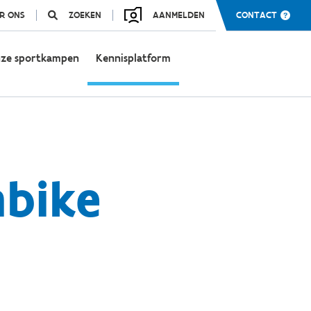
R ONS
ZOEKEN
AANMELDEN
CONTACT
ze sportkampen
Kennisplatform
nbike