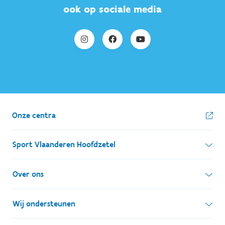
ook op sociale media
Onze centra
Sport Vlaanderen Hoofdzetel
Simon Bolivarlaan 17
Over ons
1000 Brussel
Wie zijn we, wat doen we
Wij ondersteunen
Ondernemingsnummer: BE 0248.142.826
Onze centra