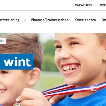
VACATURES
OVE
nstverlening
Vlaamse Trainersschool
Onze centra
On
int
e wint