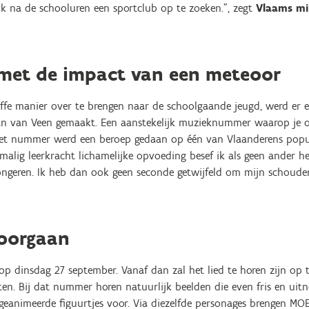
 na de schooluren een sportclub op te zoeken.”, zegt
Vlaams mi
met de impact van een meteoor
fe manier over te brengen naar de schoolgaande jeugd, werd er 
rman van Veen gemaakt. Een aanstekelijk muzieknummer waarop je o
het nummer werd een beroep gedaan op één van Vlaanderens popul
rmalig leerkracht lichamelijke opvoeding besef ik als geen ander h
ongeren. Ik heb dan ook geen seconde getwijfeld om mijn schoud
doorgaan
p dinsdag 27 september. Vanaf dan zal het lied te horen zijn op t
n. Bij dat nummer horen natuurlijk beelden die even fris en uitnod
 geanimeerde figuurtjes voor. Via diezelfde personages brengen MO