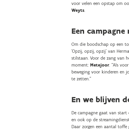
voor velen een opstap om ook
Weyts
.
Een campagne 
Om die boodschap op een tof
‘Opzij, opzij, opzij’ van He
stilstaan. Voor de zang van 
moment:
Metejoor
. “Als voo
beweging voor kinderen en j
te zetten.”
En we blijven 
De campagne gaat van start o
en ook op de streamingdienste
Daar zorgen een aantal toffe