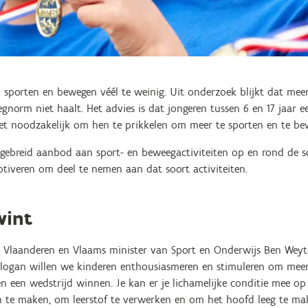
 sporten en bewegen véél te weinig. Uit onderzoek blijkt dat me
orm niet haalt. Het advies is dat jongeren tussen 6 en 17 jaar ee
et noodzakelijk om hen te prikkelen om meer te sporten en te be
tgebreid aanbod aan sport- en beweegactiviteiten op en rond de sc
tiveren om deel te nemen aan dat soort activiteiten.
wint
 Vlaanderen en Vlaams minister van Sport en Onderwijs Ben Weyts
 slogan willen we kinderen enthousiasmeren en stimuleren om me
en een wedstrijd winnen. Je kan er je lichamelijke conditie mee o
 te maken, om leerstof te verwerken en om het hoofd leeg te mak