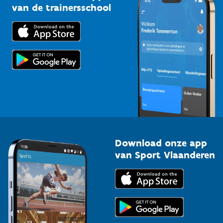
Bedrijven
van de trainersschool
Downloads
Trainers en begeleiders
Voor de pers
Scholen
Topsporters
Organisatoren van sportevenementen
Download onze app
van Sport Vlaanderen