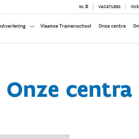
NL
VACATURES
OVE
nstverlening
Vlaamse Trainersschool
Onze centra
On
Onze centra