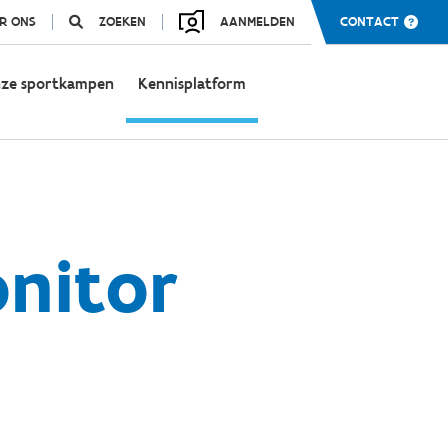
R ONS
ZOEKEN
AANMELDEN
CONTACT
ze sportkampen
Kennisplatform
onitor