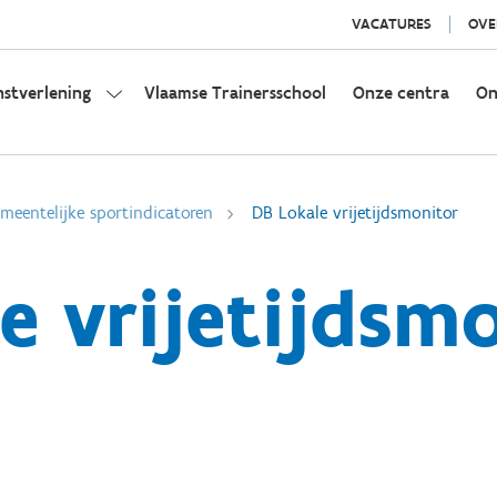
VACATURES
OVE
nstverlening
Vlaamse Trainersschool
Onze centra
On
eentelijke sportindicatoren
DB Lokale vrijetijdsmonitor
e vrijetijdsm