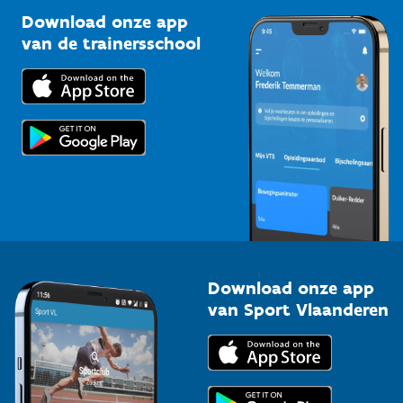
Sportclubs
Kennisplatform
Download onze app
Bedrijven
van de trainersschool
Downloads
Trainers en begeleiders
Voor de pers
Scholen
Topsporters
Organisatoren van sportevenementen
Download onze app
van Sport Vlaanderen