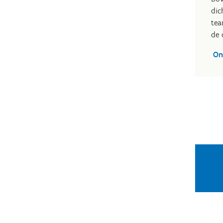
dic
tea
de 
On