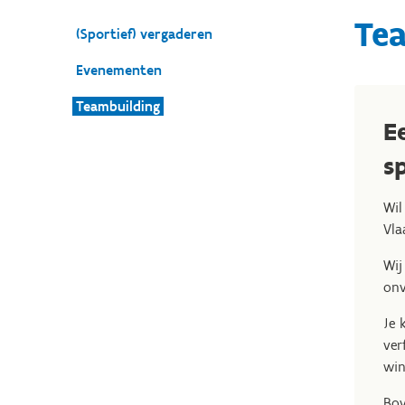
Te
(Sportief) vergaderen
Evenementen
Teambuilding
E
s
Wil
Vla
Wij
onv
Je 
ver
win
Bov