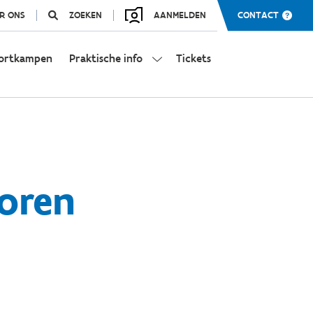
R ONS
ZOEKEN
AANMELDEN
CONTACT
ortkampen
Praktische info
Tickets
toren