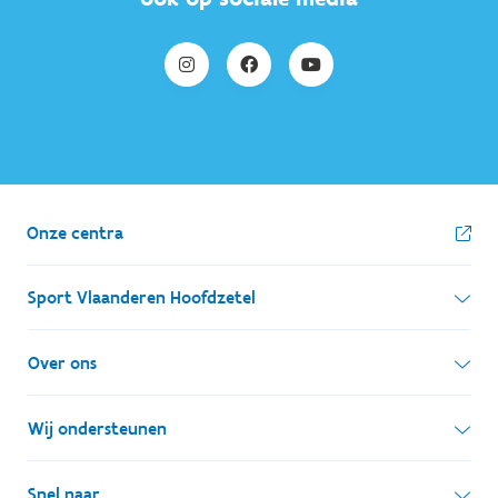
Onze centra
Sport Vlaanderen Hoofdzetel
Simon Bolivarlaan 17
Over ons
1000 Brussel
Wie zijn we, wat doen we
Wij ondersteunen
Ondernemingsnummer: BE 0248.142.826
Onze centra
Postadres
Lokale besturen
Snel naar