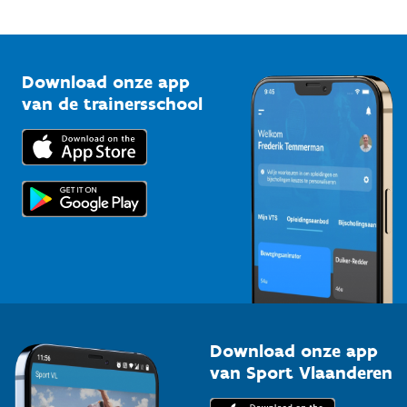
Mountainbikeroutes
Onze nieuwsbrieven
1210 Brussel
G-sport
Vlaamse Trainersschool
Sportclubs
Kennisplatform
Download onze app
Bedrijven
van de trainersschool
Downloads
Trainers en begeleiders
Voor de pers
Scholen
Topsporters
Organisatoren van sportevenementen
Download onze app
van Sport Vlaanderen