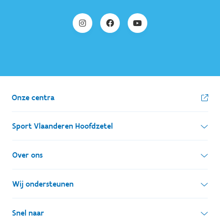
Onze centra
Sport Vlaanderen Hoofdzetel
Simon Bolivarlaan 17
Over ons
1000 Brussel
Wie zijn we, wat doen we
Wij ondersteunen
Ondernemingsnummer: BE 0248.142.826
Onze centra
Postadres
Lokale besturen
Snel naar
Onze sportkampen