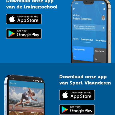
Download onze app
Bedrijven
van de trainersschool
Downloads
Trainers en begeleiders
Voor de pers
Scholen
Topsporters
Organisatoren van sportevenementen
Download onze app
van Sport Vlaanderen