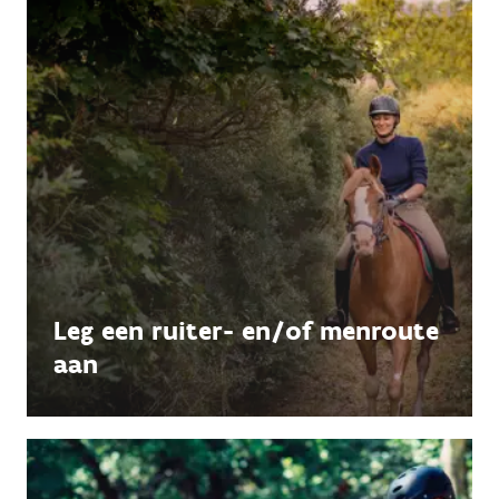
Leg een ruiter- en/of menroute
aan