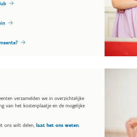
lub
win
emeente?
eenten verzamelden we in overzichtelijke
ing van het kostenplaatje en de mogelijke
et ons wilt delen,
laat het ons weten
.