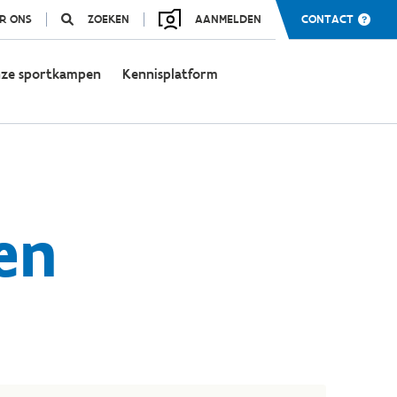
R ONS
ZOEKEN
AANMELDEN
CONTACT
ze sportkampen
Kennisplatform
ren