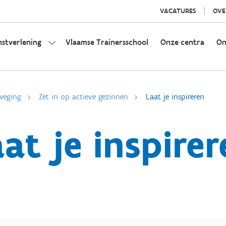
VACATURES
OVE
nstverlening
Vlaamse Trainersschool
Onze centra
On
weging
Zet in op actieve gezinnen
Laat je inspireren
at je inspire