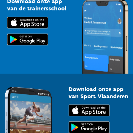
Download onze app
Bedrijven
van de trainersschool
Downloads
Trainers en begeleiders
Voor de pers
Scholen
Topsporters
Organisatoren van sportevenementen
Download onze app
van Sport Vlaanderen