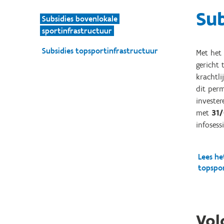
Sub
Subsidies bovenlokale
sportinfrastructuur
Subsidies topsportinfrastructuur
Met het
gericht 
krachtli
dit perm
invester
met
31/
infosess
Lees he
topspo
Vol