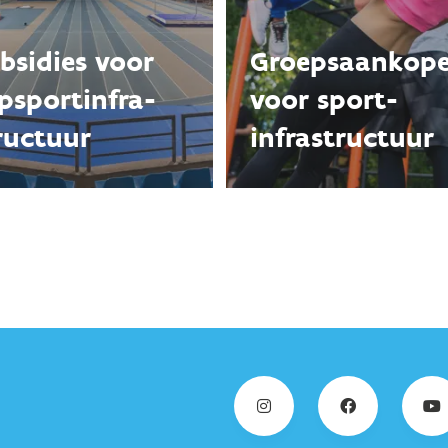
bsidies voor
Groepsaankop
psportinfra­
voor sport­
ructuur
infrastructuur