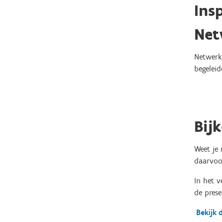
Ins
Net
Netwerk
begeleid
Bij
Weet je
daarvoo
In het v
de prese
Bekijk 