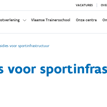
VACATURES
OVE
nstverlening
Vlaamse Trainersschool
Onze centra
On
sidies voor sportinfrastructuur
s voor sportinfra