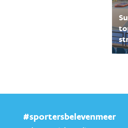
Su
to
st
#sportersbelevenmeer