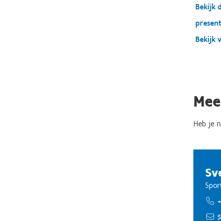
Bekijk 
present
Bekijk 
Mee
Heb je n
Sv
Spor
+
S