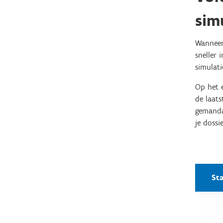
sim
Wanneer 
sneller 
simulati
Op het e
de laat
gemandat
je dossi
St