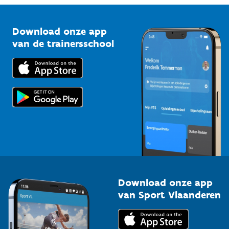
Vlaamse Trainersschool
Sportclubs
Kennisplatform
Download onze app
Bedrijven
van de trainersschool
Downloads
Trainers en begeleiders
Voor de pers
Scholen
Topsporters
Organisatoren van sportevenementen
Download onze app
van Sport Vlaanderen