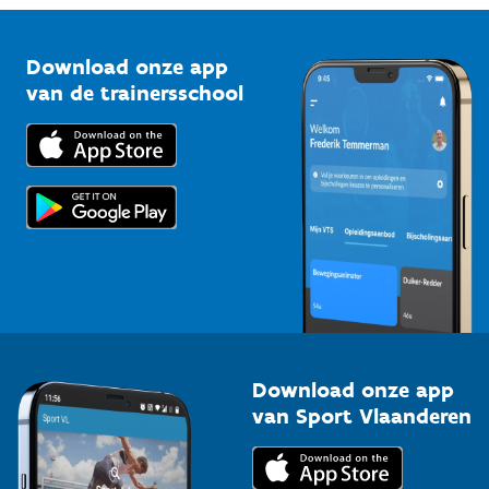
Vlaamse Trainersschool
Sportclubs
Kennisplatform
Download onze app
Bedrijven
van de trainersschool
Downloads
Trainers en begeleiders
Voor de pers
Scholen
Topsporters
Organisatoren van sportevenementen
Download onze app
van Sport Vlaanderen