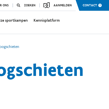
R ONS
ZOEKEN
AANMELDEN
CONTACT
ze sportkampen
Kennisplatform
oogschieten
ogschieten