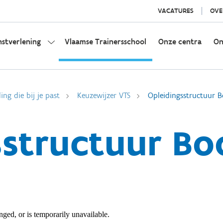
VACATURES
OVE
nstverlening
Vlaamse Trainersschool
Onze centra
On
ing die bij je past
Keuzewijzer VTS
Opleidingsstructuur B
sstructuur Bo