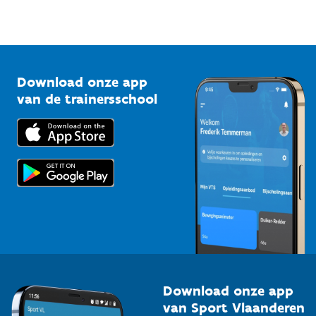
Sportfederaties
Mountainbikeroutes
Onze nieuwsbrieven
1210 Brussel
G-sport
Vlaamse Trainersschool
Sportclubs
Kennisplatform
Download onze app
Bedrijven
van de trainersschool
Downloads
Trainers en begeleiders
Voor de pers
Scholen
Topsporters
Organisatoren van sportevenementen
Download onze app
van Sport Vlaanderen