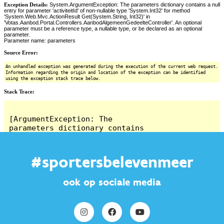
#sportersbelevenmeer
ook op sociale media