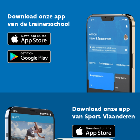
Vlaamse Trainersschool
Sportclubs
Kennisplatform
Download onze app
Bedrijven
van de trainersschool
Downloads
Trainers en begeleiders
Voor de pers
Scholen
Topsporters
Organisatoren van sportevenementen
Download onze app
van Sport Vlaanderen