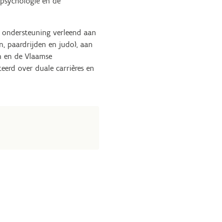
tpsychologie en de
n ondersteuning verleend aan
n, paardrijden en judo), aan
n en de Vlaamse
erd over duale carrières en