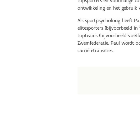
topsporters en voormalige to
ontwikkeling en het gebruik 
Als sportpsycholoog heeft Pa
elitesporters (bijvoorbeeld i
topteams (bijvoorbeeld voetb
Zwemfederatie. Paul wordt o
carrièretransities.