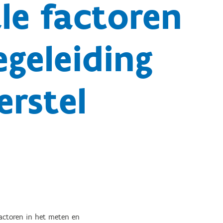
le factoren
egeleiding
erstel
factoren in het meten en