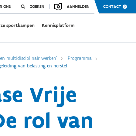
R ONS
ZOEKEN
AANMELDEN
CONTACT
ze sportkampen
Kennisplatform
n multidisciplinair werken'
Programma
geleiding van belasting en herstel
ase Vrije
De rol van