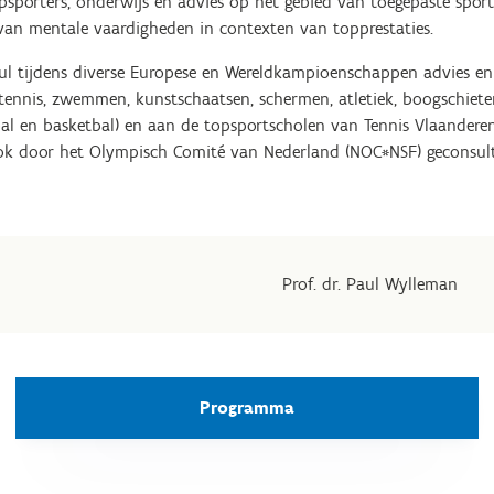
psporters, onderwijs en advies op het gebied van toegepaste spor
van mentale vaardigheden in contexten van topprestaties.
ul tijdens diverse Europese en Wereldkampioenschappen advies e
n tennis, zwemmen, kunstschaatsen, schermen, atletiek, boogschiete
al en basketbal) en aan de topsportscholen van Tennis Vlaandere
ok door het Olympisch Comité van Nederland (NOC*NSF) geconsulte
Prof. dr. Paul Wylleman
Programma