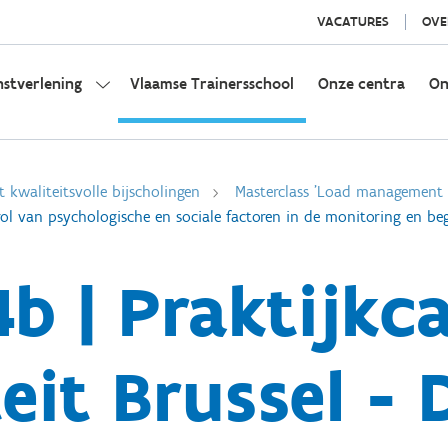
VACATURES
OVE
nstverlening
Vlaamse Trainersschool
Onze centra
On
t kwaliteitsvolle bijscholingen
Masterclass 'Load management e
De rol van psychologische en sociale factoren in de monitoring en be
4b | Praktijkc
eit Brussel - 