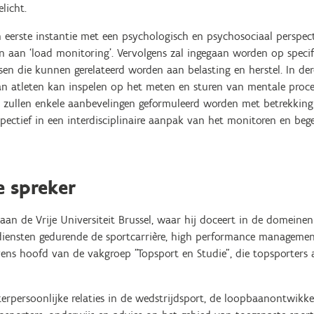
licht.
in eerste instantie met een psychologisch en psychosociaal perspect
n aan ‘load monitoring’. Vervolgens zal ingegaan worden op speci
en die kunnen gerelateerd worden aan belasting en herstel. In derd
n atleten kan inspelen op het meten en sturen van mentale proce
te zullen enkele aanbevelingen geformuleerd worden met betrekking
pectief in een interdisciplinaire aanpak van het monitoren en beg
e spreker
aan de Vrije Universiteit Brussel, waar hij doceert in de domeine
diensten gedurende de sportcarrière, high performance managemen
ens hoofd van de vakgroep "Topsport en Studie", die topsporters a
rpersoonlijke relaties in de wedstrijdsport, de loopbaanontwikke