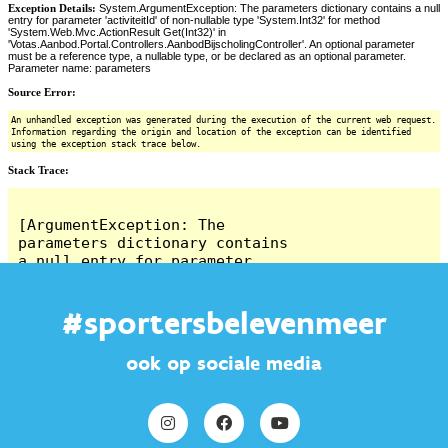
#sportersbelevenmeer
ook op sociale media