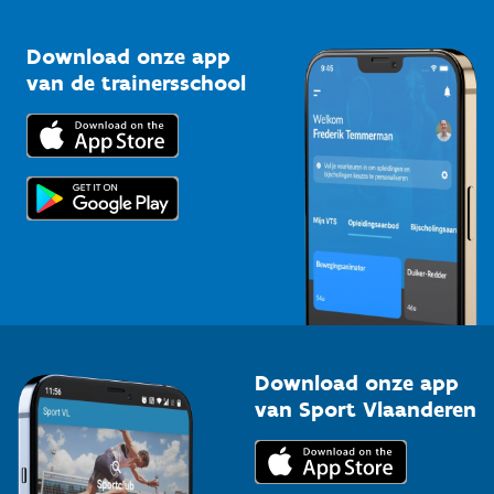
Vlaamse Trainersschool
Sportclubs
Kennisplatform
Download onze app
Bedrijven
van de trainersschool
Downloads
Trainers en begeleiders
Voor de pers
Scholen
Topsporters
Organisatoren van sportevenementen
Download onze app
van Sport Vlaanderen