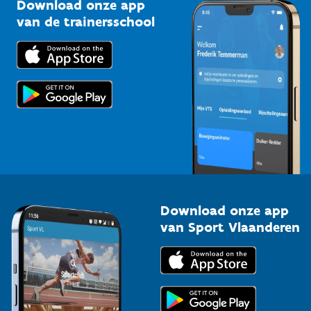
Kennisplatform
Download onze app
Bedrijven
van de trainersschool
Downloads
Trainers en begeleiders
Voor de pers
Scholen
Topsporters
Organisatoren van sportevenementen
Download onze app
van Sport Vlaanderen