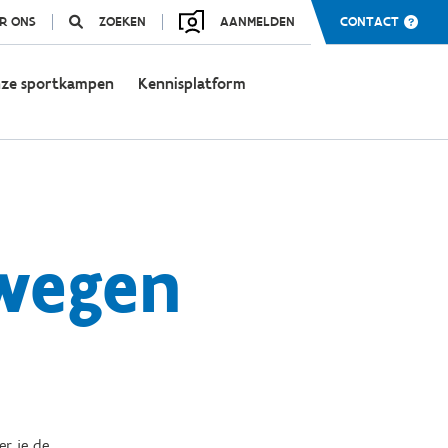
R ONS
ZOEKEN
AANMELDEN
CONTACT
ze sportkampen
Kennisplatform
ewegen
r je de