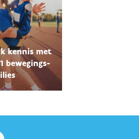
k kennis met
11 bewegings-
lies