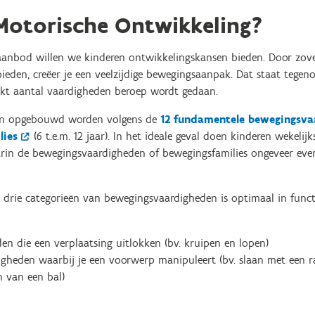
 Motorische Ontwikkeling?
aanbod willen we kinderen ontwikkelingskansen bieden. Door zovee
ieden, creëer je een veelzijdige bewegingsaanpak. Dat staat tegen
rkt aantal vaardigheden beroep wordt gedaan.
n opgebouwd worden volgens de
12 fundamentele bewegingsva
lies
(6 t.e.m. 12 jaar).
In het ideale geval doen kinderen wekelij
rin de bewegingsvaardigheden of bewegingsfamilies ongeveer ev
drie categorieën van bewegingsvaardigheden is optimaal in func
den die een verplaatsing uitlokken (bv. kruipen en lopen)
igheden waarbij je een voorwerp manipuleert (bv. slaan met een r
 van een bal)