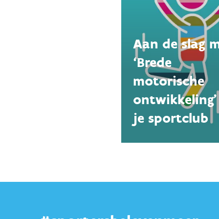
Aan de slag 
‘Brede
motorische
ontwikkeling’
je sportclub