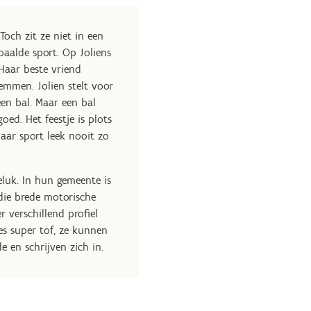
Toch zit ze niet in een
paalde sport.
Op Joliens
 Haar beste vriend
emmen. Jolien stelt voor
en bal. Maar een bal
ed. Het feestje is plots
aar sport leek nooit zo
eluk. In hun gemeente is
die brede motorische
 verschillend profiel
es super tof, ze kunnen
 en schrijven zich in.