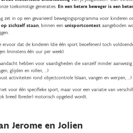
nze toekomstige generaties.
En een betere beweger is een beter
g zet in op een gevarieerd bewegingsprogramma voor kinderen ond
n
op zichzelf staan
, binnen een
unisportcontext
aangeboden wor
jgen.
je ervoor dat de kinderen (die één sport beoefenen) toch voldoend
gen (minstens één uur per week).
 aandacht hebben voor vaardigheden die vanzelf minder aanwezig z
n, glijden en rollen, ...)
ust activiteiten rond objectcontrole (slaan, vangen en werpen, …)
 niet voor één specifieke sport, maar voor een variatie van verschi
k breed (breder) motorisch opgeleid wordt.
an Jerome en Jolien