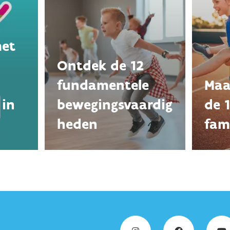
met
Ontdek de 12
fundamentele
Maa
 in
bewegingsvaardig
de 
heden
fami