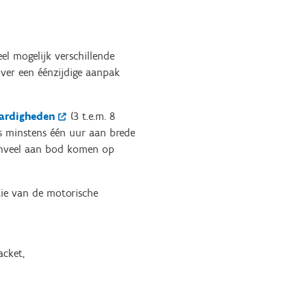
l mogelijk verschillende
over een éénzijdige aanpak
ardigheden
(3 t.e.m. 8
ks minstens één uur aan brede
enveel aan bod komen op
tie van de motorische
acket,