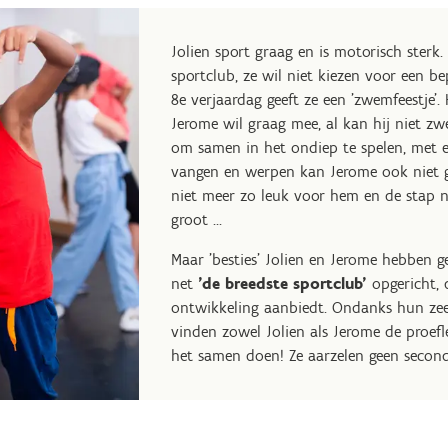
Jolien sport graag
en is motorisch sterk. 
sportclub, ze wil niet
kiezen voor een be
8e verjaardag geeft ze een 'zwemfeestje'.
Jerome wil graag mee, al kan hij niet zw
om samen in het ondiep te spelen, met e
vangen en werpen kan Jerome ook niet go
niet meer zo leuk voor hem en de stap n
groot ...
Maar 'besties' Jolien en Jerome hebben g
net
'de breedste sportclub'
opgericht, 
ontwikkeling aanbiedt. Ondanks hun zeer
vinden zowel Jolien als Jerome de proefl
het samen doen! Ze aarzelen geen seconde