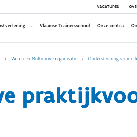
VACATURES
OVE
nstverlening
Vlaamse Trainersschool
Onze centra
On
n
Word een Multimove-organisatie
Ondersteuning voor erk
e praktijkvo