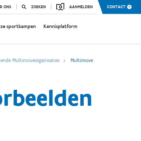
R ONS
ZOEKEN
AANMELDEN
CONTACT
ze sportkampen
Kennisplatform
ende Multimoveorganisaties
Multimove
orbeelden