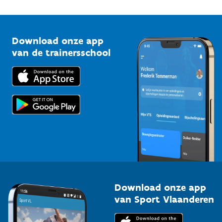
1210 Brussel
G-sport
Vlaamse Trainersschool
Sportclubs
Kennisplatform
Download onze app
Bedrijven
van de trainersschool
Downloads
Trainers en begeleiders
Voor de pers
Scholen
Topsporters
Organisatoren van sportevenementen
Download onze app
van Sport Vlaanderen