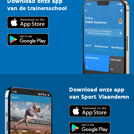
Download onze app
Bedrijven
van de trainersschool
Downloads
Trainers en begeleiders
Voor de pers
Scholen
Topsporters
Organisatoren van sportevenementen
Download onze app
van Sport Vlaanderen