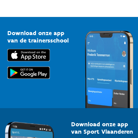
Sportfederaties
Mountainbikeroutes
Onze nieuwsbrieven
1210 Brussel
G-sport
Vlaamse Trainersschool
Sportclubs
Kennisplatform
Download onze app
Bedrijven
van de trainersschool
Downloads
Trainers en begeleiders
Voor de pers
Scholen
Topsporters
Organisatoren van sportevenementen
Download onze app
van Sport Vlaanderen