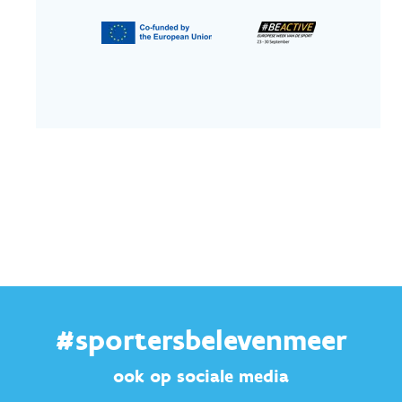
#sportersbelevenmeer
ook op sociale media