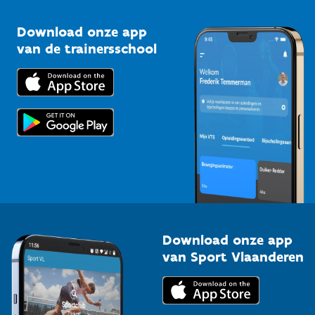
Sportclubs
Kennisplatform
Download onze app
Bedrijven
van de trainersschool
Downloads
Trainers en begeleiders
Voor de pers
Scholen
Topsporters
Organisatoren van sportevenementen
Download onze app
van Sport Vlaanderen