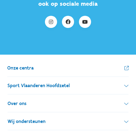
ook op sociale media
Onze centra
Sport Vlaanderen Hoofdzetel
Simon Bolivarlaan 17
Over ons
1000 Brussel
Wie zijn we, wat doen we
Wij ondersteunen
Ondernemingsnummer: BE 0248.142.826
Onze centra
Postadres