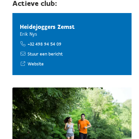
Actieve club:
Heidejoggers Zemst
Erik Nys
+32 498 94 54 09
Stuur een bericht
Website