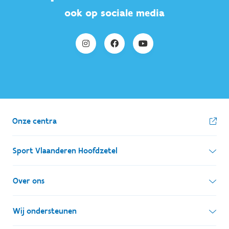
ook op sociale media
Onze centra
Sport Vlaanderen Hoofdzetel
Simon Bolivarlaan 17
Over ons
1000 Brussel
Wie zijn we, wat doen we
Wij ondersteunen
Ondernemingsnummer: BE 0248.142.826
Onze centra