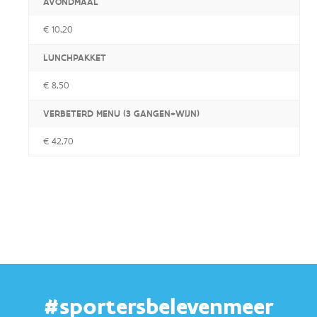
AVONDMAAL
€ 10,20
LUNCHPAKKET
€ 8,50
VERBETERD MENU (3 GANGEN+WIJN)
€ 42,70
#sportersbelevenmeer