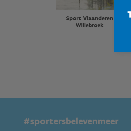
Sport Vlaanderen
Willebroek
#sportersbelevenmeer