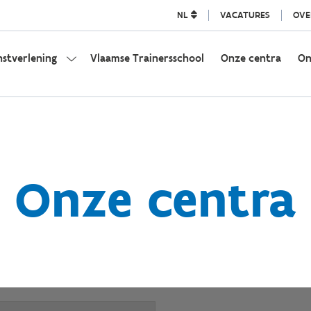
NL
VACATURES
OVE
nstverlening
Vlaamse Trainersschool
Onze centra
On
Onze centra