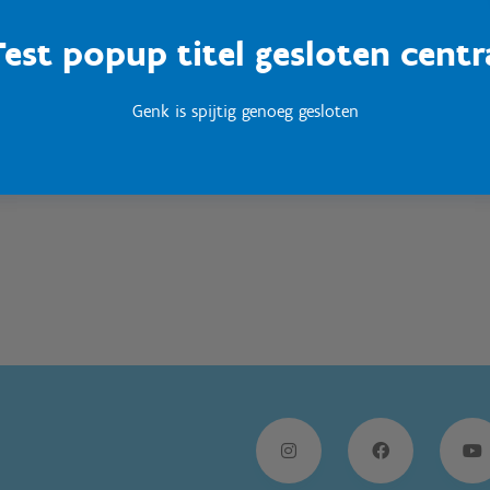
Test popup titel gesloten centr
Sport Vlaanderen
Woumen
Genk is spijtig genoeg gesloten