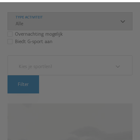
TYPE ACTIVITEIT
Overnachting mogelijk
Biedt G-sport aan
Kies je sport(en)
Filter