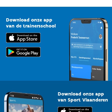
1210 Brussel
G-sport
Vlaamse Trainersschool
Sportclubs
Kennisplatform
Download onze app
Bedrijven
van de trainersschool
Downloads
Trainers en begeleiders
Voor de pers
Scholen
Topsporters
Organisatoren van sportevenementen
Download onze app
van Sport Vlaanderen