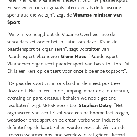
laten zien wat Vlaanderen betekent voor de paardensport.
En we willen ons nogmaals laten zien als de bruisende
sportnatie die we zijn”, zegt de
Vlaamse minister van
Sport
.
“Wij zijn verheugd dat de Vlaamse Overheid mee de
schouders zet onder het initiatief om deze EK’s in de
paardensport te organiseren”, zegt voorzitter van
Paardensport Vlaanderen
Glenn Maes
. “Paardensport
Vlaanderen organiseert paardensport van basis tot top. Dit
EK is een kers op de taart voor onze bloeiende topsport”.
“De paardensport zit in ons land in de meest positieve
flow ooit. Niet alleen in de jumping, maar ook in dressuur,
eventing en para-dressuur behalen we nooit geziene
resultaten”, zegt KBRSF-voorzitter
Stephan Detry
. “Het
organiseren van een EK zal voor een hefboomeffect zorgen,
waardoor onze sport en de eraan verbonden industrie
definitief op de kaart zullen worden gezet als één van de
troeven waarmee ons land wereldwijd zal geïdentificeerd