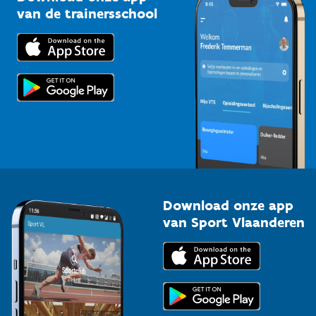
Bedrijven
van de trainersschool
Downloads
Trainers en begeleiders
Voor de pers
Scholen
Topsporters
Organisatoren van sportevenementen
Download onze app
van Sport Vlaanderen