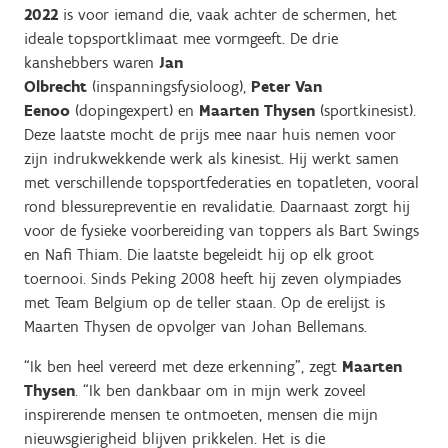
2022
is voor iemand die, vaak achter de schermen, het
ideale topsportklimaat mee vormgeeft. De drie
kanshebbers waren
Jan
Olbrecht
(inspanningsfysioloog),
Peter Van
Eenoo
(dopingexpert) en
Maarten Thysen
(sportkinesist).
Deze laatste mocht de prijs mee naar huis nemen voor
zijn indrukwekkende werk als kinesist. Hij werkt samen
met verschillende topsportfederaties en topatleten, vooral
rond blessurepreventie en revalidatie. Daarnaast zorgt hij
voor de fysieke voorbereiding van toppers als Bart Swings
en Nafi Thiam. Die laatste begeleidt hij op elk groot
toernooi. Sinds Peking 2008 heeft hij zeven olympiades
met Team Belgium op de teller staan. Op de erelijst is
Maarten Thysen de opvolger van Johan Bellemans.
“Ik ben heel vereerd met deze erkenning”, zegt
Maarten
Thysen
. “Ik ben dankbaar om in mijn werk zoveel
inspirerende mensen te ontmoeten, mensen die mijn
nieuwsgierigheid blijven prikkelen. Het is die