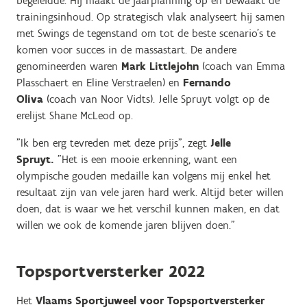
begeleidde. Hij maakt de jaarplanning op en bewaakt de
trainingsinhoud. Op strategisch vlak analyseert hij samen
met Swings de tegenstand om tot de beste scenario’s te
komen voor succes in de massastart. De andere
genomineerden waren
Mark Littlejohn
(coach van Emma
Plasschaert en Eline Verstraelen) en
Fernando
Oliva
(coach van Noor Vidts). Jelle Spruyt volgt op de
erelijst Shane McLeod op.
"Ik ben erg tevreden met deze prijs", zegt
Jelle
Spruyt.
"Het is een mooie erkenning, want een
olympische gouden medaille kan volgens mij enkel het
resultaat zijn van vele jaren hard werk. Altijd beter willen
doen, dat is waar we het verschil kunnen maken, en dat
willen we ook de komende jaren blijven doen."
Topsportversterker 2022
Het
Vlaams Sportjuweel voor Topsportversterker