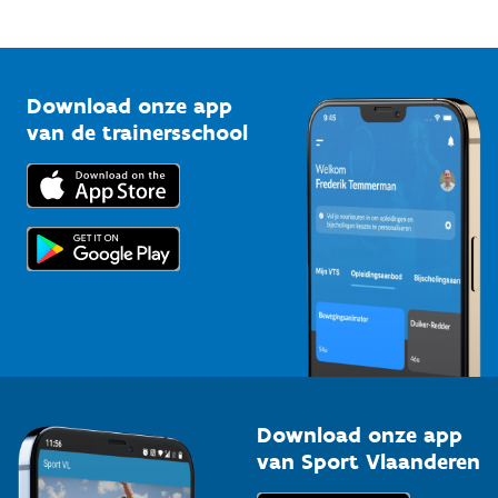
Mountainbikeroutes
Onze nieuwsbrieven
1210 Brussel
G-sport
Vlaamse Trainersschool
Sportclubs
Kennisplatform
Download onze app
Bedrijven
van de trainersschool
Downloads
Trainers en begeleiders
Voor de pers
Scholen
Topsporters
Organisatoren van sportevenementen
Download onze app
van Sport Vlaanderen