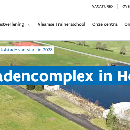
VACATURES
OVE
nstverlening
Vlaamse Trainersschool
Onze centra
On
fstade van start in 2028
encomplex in Ho