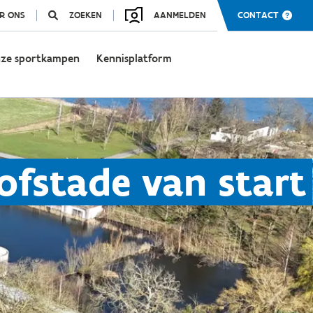
R ONS
ZOEKEN
AANMELDEN
CONTACT
ze sportkampen
Kennisplatform
fstade van start