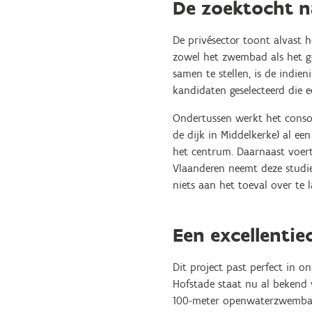
De zoektocht na
De privésector toont alvast h
zowel het zwembad als het go
samen te stellen, is de indi
kandidaten geselecteerd die 
Ondertussen werkt het consor
de dijk in Middelkerke) al e
het centrum. Daarnaast voert
Vlaanderen neemt deze studie
niets aan het toeval over te 
Een excellenti
Dit project past perfect in o
Hofstade staat nu al bekend v
100-meter openwaterzwembad 