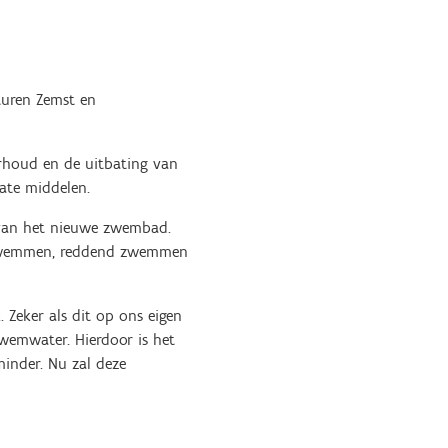
turen Zemst en
rhoud en de uitbating van
ate middelen.
n van het nieuwe zwembad.
(zwemmen, reddend zwemmen
 Zeker als dit op ons eigen
zwemwater. Hierdoor is het
minder. Nu zal deze