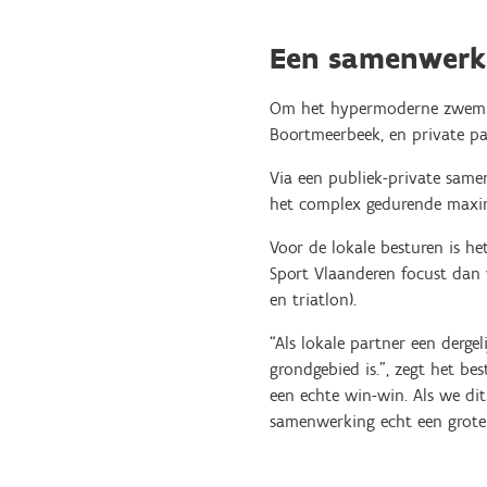
Een samenwerki
Om het hypermoderne zwembad
Boortmeerbeek, en private pa
Via een publiek-private same
het complex gedurende maxima
Voor de lokale besturen is h
Sport Vlaanderen focust da
en triatlon).
“Als lokale partner een derge
grondgebied is.", zegt het be
een echte win-win. Als we dit
samenwerking echt een grote