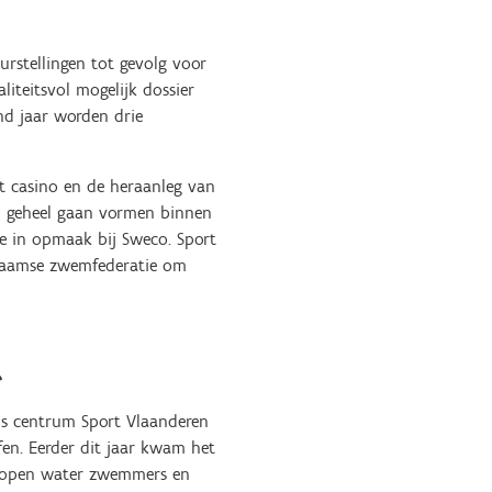
urstellingen tot gevolg voor
iteitsvol mogelijk dossier
nd jaar worden drie
t casino en de heraanleg van
oi geheel gaan vormen binnen
ie in opmaak bij Sweco. Sport
 Vlaamse zwemfederatie om
t
Ons centrum Sport Vlaanderen
fen. Eerder dit jaar kwam het
r open water zwemmers en