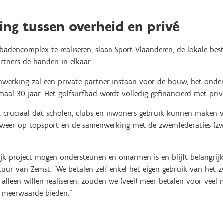
ng tussen overheid en privé
encomplex te realiseren, slaan Sport Vlaanderen, de lokale bes
rtners de handen in elkaar.
nwerking zal een private partner instaan voor de bouw, het onde
al 30 jaar. Het golfsurfbad wordt volledig gefinancierd met priv
et cruciaal dat scholen, clubs en inwoners gebruik kunnen make
n weer op topsport en de samenwerking met de zwemfederaties 
lijk project mogen ondersteunen en omarmen is en blijft belangrijk.
stuur van Zemst. "We betalen zelf enkel het eigen gebruik van het 
 alleen willen realiseren, zouden we (veel) meer betalen voor veel 
 meerwaarde bieden."