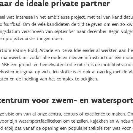
ar de ideale private partner
eel wat interesse in het ambitieuze project, met tal van kandidatu
lfsurfbad. Om de vele kandidaten de tijd te geven om een zo kwal
eningsdatum verschoven van september naar december. Begin volge
een projectvoorstel mogen doen.
tium Patine, Bold, Arcade en Delva (die eerder al werkten aan he
en raamwerk uit zodat alle oude en nieuwe infrastructuur één mo
 SBE een grond- en hemelwaterstudie uit en is de mobiliteitsstud
kosten integraal op zich. Ten slotte is er ook al overleg met de
laten en de indeling van het complex te bekijken.
ecentrum voor zwem- en waterspor
nze visie om van al onze centra, centers of excellence te maken. 
oor zijn watersportfaciliteiten om te zeilen, kajakken en windsur
erbij dat vanaf de opening een populaire trekpleister was voo