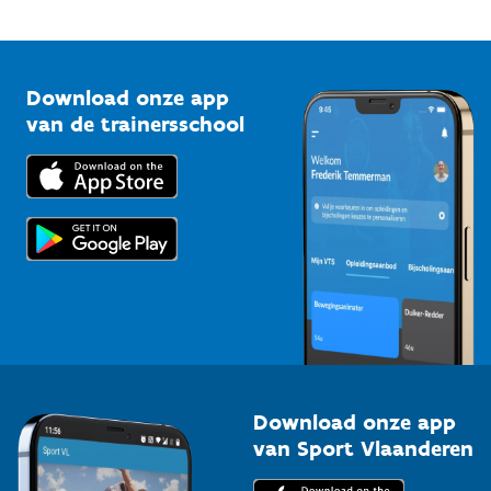
Mountainbikeroutes
Onze nieuwsbrieven
1210 Brussel
G-sport
Vlaamse Trainersschool
Sportclubs
Kennisplatform
Download onze app
Bedrijven
van de trainersschool
Downloads
Trainers en begeleiders
Voor de pers
Scholen
Topsporters
Organisatoren van sportevenementen
Download onze app
van Sport Vlaanderen