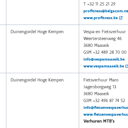
T +32 11 25 21 29
profitness@belgacom.ne
www.profitness.be
Duinengordel Hoge Kempen
Vespa-en Fietsverhuur
Weertersteenweg 46
3680 Maaseik
GSM +32 489 28 70 00
info@vespamaaseik.be
www.vespamaaseik.be
Duinengordel Hoge Kempen
Fietsverhuur Maro
Jagersborgweg 13
3680 Maaseik
GSM +32 496 87 74 52
info@fietsenvespaverh
www.fietsenvespaverhu
Verhuren MTB's