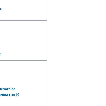
t
uurmaro.be
urmaro.be