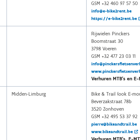
GSM +32 460 97 57 50
info@e-bike2rent.be
https://e-bike2rent.be
Rijwielen Pinckers
Boomstraat 30
3798 Voeren
GSM +32 477 23 03 11
info@pinckersfietsenver
www.pinckersfietsenver
Verhuren MTB's en E-
Midden-Limburg
Bike & Trail (ook E-mo
Beverzakstraat 78b
3520 Zonhoven
GSM +32 495 53 37 92
pierre@bikeandtrail.be
www.bikeandtrail.be
Verhuren MTB's, E-MT