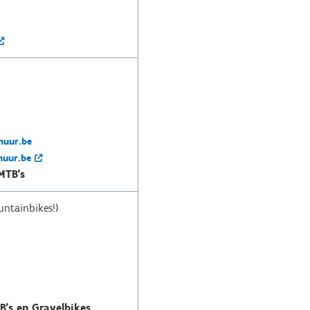
huur.be
huur.be
MTB's
untainbikes!)
B's en Gravelbikes