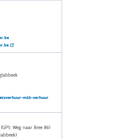
r.be
r.be
glabbeek
etsverhuur-mtb-verhuur
(GPS: Weg naar Bree 86)
labbeek)