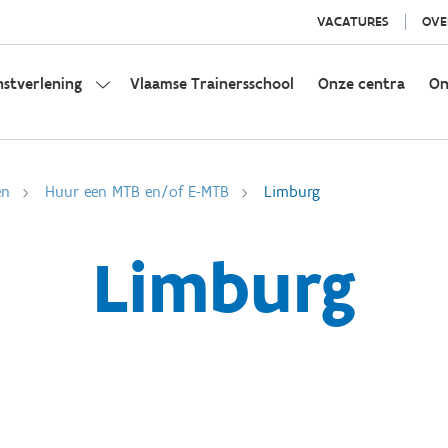
VACATURES
OVE
nstverlening
Vlaamse Trainersschool
Onze centra
On
en
Huur een MTB en/of E-MTB
Limburg
Limburg