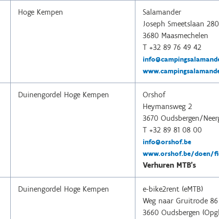
Hoge Kempen
Salamander
Joseph Smeetslaan 280
3680 Maasmechelen
T +32 89 76 49 42
info@campingsalamande
www.campingsalamande
Duinengordel Hoge Kempen
Orshof
Heymansweg 2
3670 Oudsbergen/Neer
T +32 89 81 08 00
info@orshof.be
www.orshof.be/doen/fi
Verhuren MTB's
Duinengordel Hoge Kempen
e-bike2rent (eMTB)
Weg naar Gruitrode 86 
3660 Oudsbergen (Opg