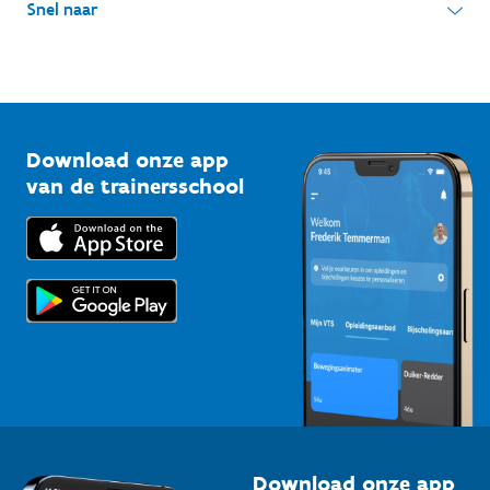
Snel naar
Onze sportkampen
Koning Albert II-laan 15 bus 273
Sportfederaties
Mountainbikeroutes
Onze nieuwsbrieven
1210 Brussel
G-sport
Vlaamse Trainersschool
Sportclubs
Kennisplatform
Download onze app
Bedrijven
van de trainersschool
Downloads
Trainers en begeleiders
Voor de pers
Scholen
Topsporters
Organisatoren van sportevenementen
Download onze app