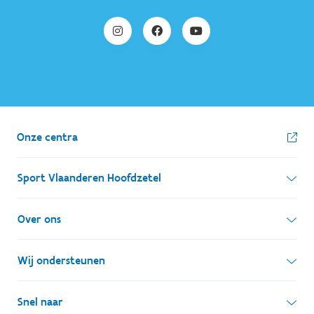
Onze centra
Sport Vlaanderen Hoofdzetel
Simon Bolivarlaan 17
Over ons
1000 Brussel
Wie zijn we, wat doen we
Wij ondersteunen
Ondernemingsnummer: BE 0248.142.826
Onze centra
Postadres
Lokale besturen
Snel naar
Onze sportkampen