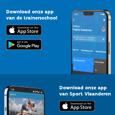
Sportclubs
Kennisplatform
Download onze app
Bedrijven
van de trainersschool
Downloads
Trainers en begeleiders
Voor de pers
Scholen
Topsporters
Organisatoren van sportevenementen
Download onze app
van Sport Vlaanderen