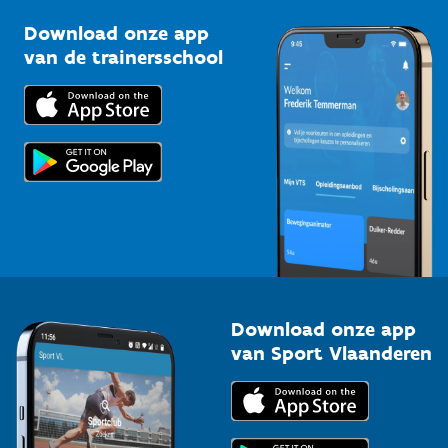
Sportclubs
Kennisplatform
Download onze app
Bedrijven
van de trainersschool
Downloads
Trainers en begeleiders
Voor de pers
Scholen
Topsporters
Organisatoren van sportevenementen
Download onze app
van Sport Vlaanderen