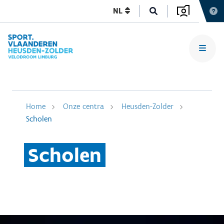
NL
Home
Onze centra
Heusden-Zolder
Scholen
Scholen