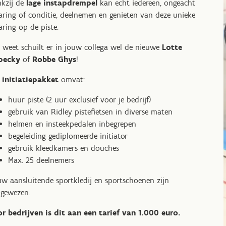
kzij de
lage instapdrempel
kan echt iedereen, ongeacht
aring of conditie, deelnemen en genieten van deze unieke
aring op de piste.
 weet schuilt er in jouw collega wel de nieuwe
Lotte
pecky
of
Robbe Ghys
!
t
initiatiepakket
omvat:
huur piste (2 uur exclusief voor je bedrijf)
gebruik van Ridley pistefietsen in diverse maten
helmen en insteekpedalen inbegrepen
begeleiding gediplomeerde initiator
gebruik kleedkamers en douches
Max. 25 deelnemers
w aansluitende sportkledij en sportschoenen zijn
gewezen.
r bedrijven is dit aan een tarief van 1.000 euro.