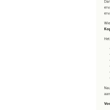
Dan
erv
erv
Wie
Ko
He
Nau
aan
Voo