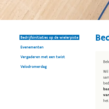
Bed
Bedrijfsinitiaties op de wielerpiste
Evenementen
Vergaderen met een twist
Bel
Velodromerdag
Wil
sam
bed
ba
van
het