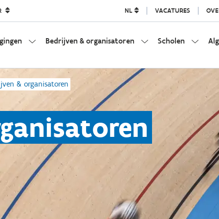
R
NL
VACATURES
OVE
igingen
Bedrijven & organisatoren
Scholen
Al
ijven & organisatoren
rganisatoren