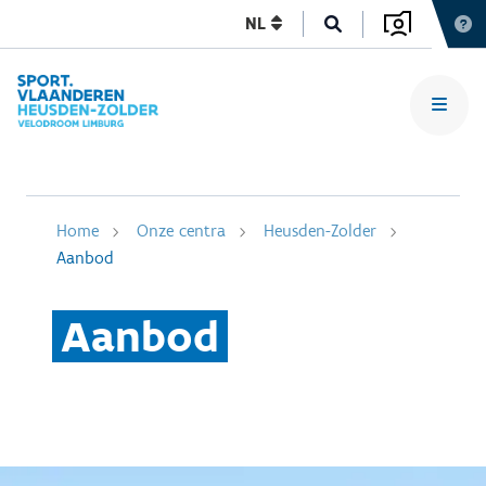
NL
Home
Onze centra
Heusden-Zolder
Aanbod
Aanbod