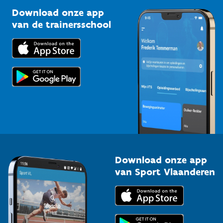
Sportclubs
Kennisplatform
Download onze app
Bedrijven
van de trainersschool
Downloads
Trainers en begeleiders
Voor de pers
Scholen
Topsporters
Organisatoren van sportevenementen
Download onze app
van Sport Vlaanderen