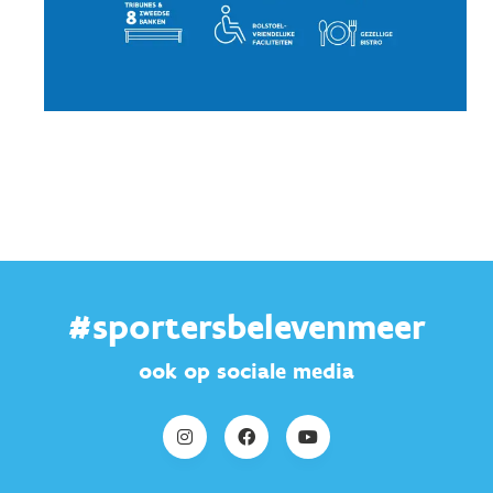
#sportersbelevenmeer
ook op sociale media