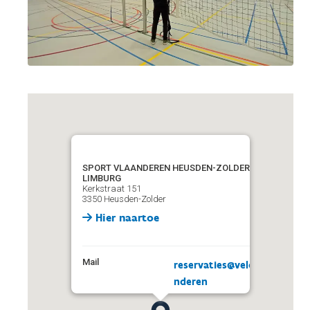
SPORT VLAANDEREN HEUSDEN-ZOLDER VELODROOM
LIMBURG
Kerkstraat 151
3350 Heusden-Zolder
Hier naartoe
Mail
reservaties@velodroom.vlaa
nderen
Telefoon
+32 11 12 30 17