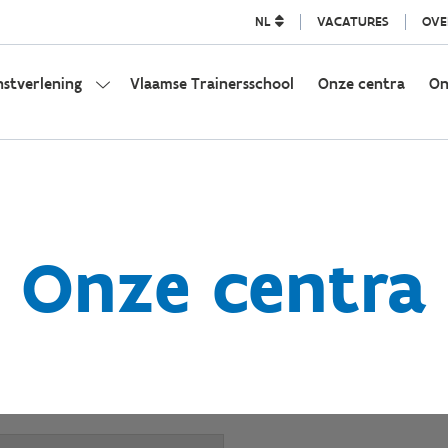
NL
VACATURES
OVE
nstverlening
Vlaamse Trainersschool
Onze centra
On
Onze centra