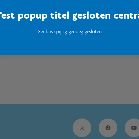
Test popup titel gesloten centr
Sport Vlaanderen
Woumen
Genk is spijtig genoeg gesloten