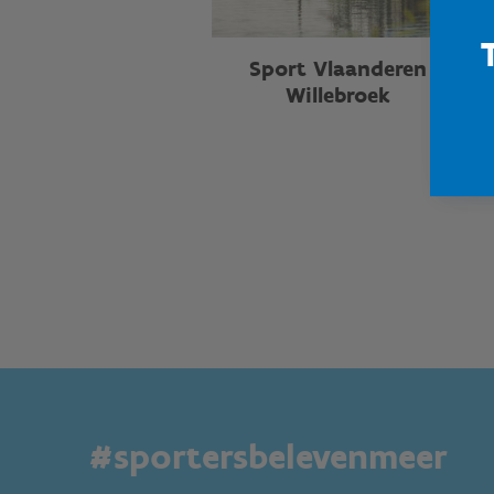
Sport Vlaanderen
Willebroek
#sportersbelevenmeer