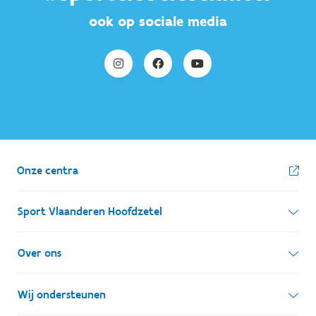
ook op sociale media
Onze centra
Sport Vlaanderen Hoofdzetel
Simon Bolivarlaan 17
Over ons
1000 Brussel
Wie zijn we, wat doen we
Wij ondersteunen
Ondernemingsnummer: BE 0248.142.826