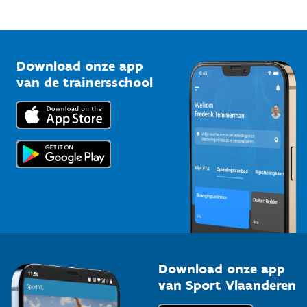
Mountainbikeroutes
Onze nieuwsbrieven
1210 Brussel
G-sport
Vlaamse Trainersschool
Sportclubs
Kennisplatform
Download onze app
Bedrijven
van de trainersschool
Downloads
Trainers en begeleiders
Voor de pers
Scholen
Topsporters
Organisatoren van sportevenementen
Download onze app
van Sport Vlaanderen